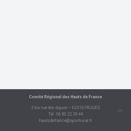
Comité Régional des Hauts de France
2 bis rue des digues – 62310 FRUGES
Tél : 06 85 22 39 44
hautsdefrance@sportrural.fr