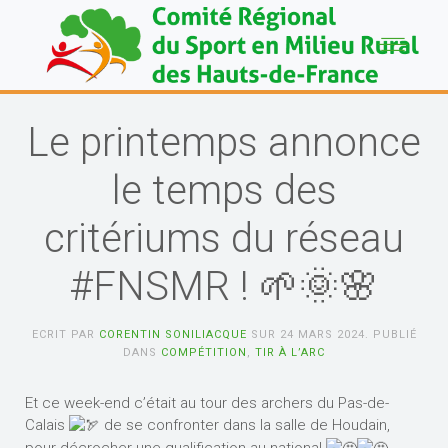
Le printemps annonce
le temps des
critériums du réseau
#FNSMR ! 🌱🌞🌸
ECRIT PAR
CORENTIN SONILIACQUE
SUR
24 MARS 2024
. PUBLIÉ
DANS
COMPÉTITION
,
TIR À L’ARC
Et ce week-end c’était au tour des archers du Pas-de-
Calais
de se confronter dans la salle de Houdain,